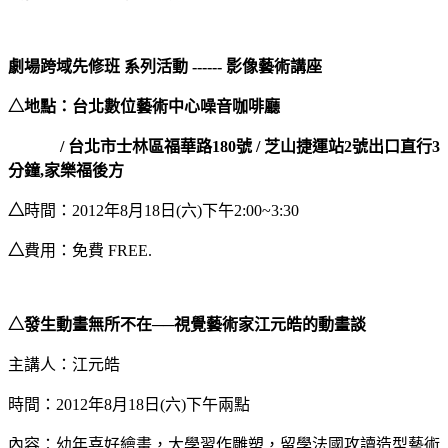
劇場跨域先修班 系列活動 ---
--- 影像藝術講座
△
地點：
台北數位藝術中心噪音咖啡廳
/ 台北市士林區福華路180號
/ 芝山捷運站
2
號出口直行
3
分鐘
,
家樂福後方
△
時間：2012年8月18日(六)下午2:00~3:30
△
費用：免費 FREE.
△發生動畫無所不在──視覺藝術家江元皓的動畫談
主講人：江元皓
時間：2012年8月18日(六)下午兩點
內容：幼年喜好繪畫，大學習作雕塑，留學法國攻讀造型藝術